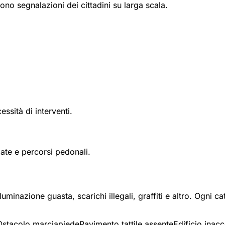
no segnalazioni dei cittadini su larga scala.
essità di interventi.
ate e percorsi pedonali.
lluminazione guasta, scarichi illegali, graffiti e altro. Ogn
Ostacolo marciapiede
Pavimento tattile assente
Edificio inacc