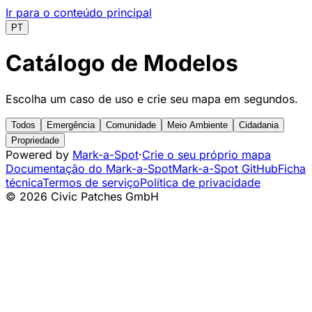
Ir para o conteúdo principal
PT
Catálogo de Modelos
Escolha um caso de uso e crie seu mapa em segundos.
Todos
Emergência
Comunidade
Meio Ambiente
Cidadania
Propriedade
Powered by
Mark-a-Spot
·
Crie o seu próprio mapa
Documentação do Mark-a-Spot
Mark-a-Spot GitHub
Ficha
técnica
Termos de serviço
Política de privacidade
© 2026 Civic Patches GmbH